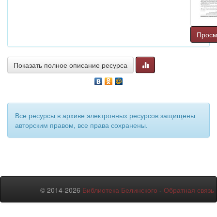
Просм
Показать полное описание ресурса
Все ресурсы в архиве электронных ресурсов защищены
авторским правом, все права сохранены.
© 2014-2026
Библиотека Белинского
-
Обратная связь