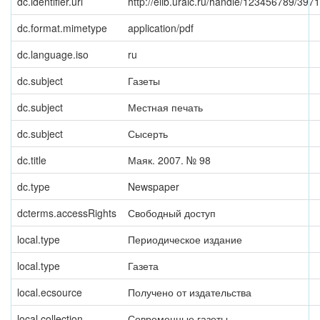
dc.identifier.uri
http://elib.uraic.ru/handle/123456789/397
dc.format.mimetype
application/pdf
dc.language.iso
ru
dc.subject
Газеты
dc.subject
Местная печать
dc.subject
Сысерть
dc.title
Маяк. 2007. № 98
dc.type
Newspaper
dcterms.accessRights
Свободный доступ
local.type
Периодическое издание
local.type
Газета
local.ecsource
Получено от издательства
local.collection
Современные газеты