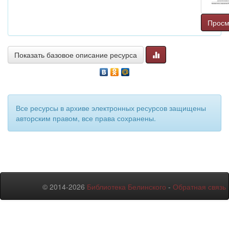
Просм
Показать базовое описание ресурса
Все ресурсы в архиве электронных ресурсов защищены
авторским правом, все права сохранены.
© 2014-2026
Библиотека Белинского
-
Обратная связь