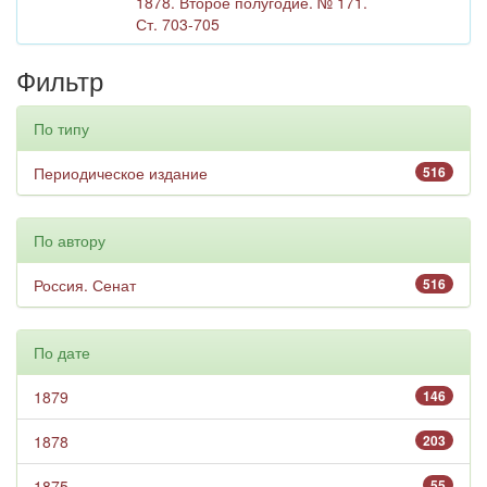
1878. Второе полугодие. № 171.
Ст. 703-705
Фильтр
По типу
Периодическое издание
516
По автору
Россия. Сенат
516
По дате
1879
146
1878
203
1875
55