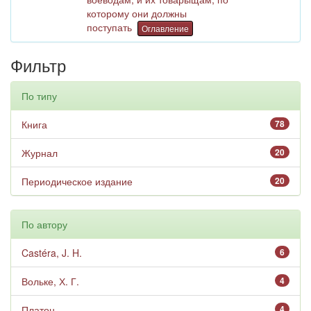
которому они должны
поступать
Оглавление
Фильтр
По типу
Книга
78
Журнал
20
Периодическое издание
20
По автору
Castéra, J. H.
6
Вольке, Х. Г.
4
Платон
4