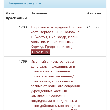
Найденные ресурсы:
Дата
Название
Авторы
публикации
1783
Творений велемудраго Платона
Платон
часть перьвая. Ч. 2. Половина
1: [Феетит, Пир, Федр, Иппий
Больший, Иппий Меньший,
Хармид, Градоправитель]
Оглавление
1769
Именный список господам
-
депутатам, находящимся в
Коммиссии о сочинении
проекта новаго уложения,: с
показанием, кто из оных в
разныя от большаго собрания
учрежденныя частныя
коммиссии членами и
кандидатами определены, и
ныне действительно находятся: