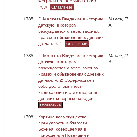
Февраля по 24-е число 1769
года
Оглавление
1785
Г. Маллета Введение в историю
Малле, П.
датскую: в котором
А.
разсуждается о вере, законах,
нравах и обыкновениях древних
датчан. Ч. 1
Оглавление
1785
Г. Маллета Введение в историю
Малле, П.
датскую: в котором
А.
разсуждается о вере, законах,
нравах и обыкновениях древних
датчан. Ч. 2: Содержащая в
себе достопамятности
иконословия и стихотворения
древних северных народов
Оглавление
1798
Картина всемогущества
-
премудрости и благости
Божиея, созерцаемая в
природе или Новейший и