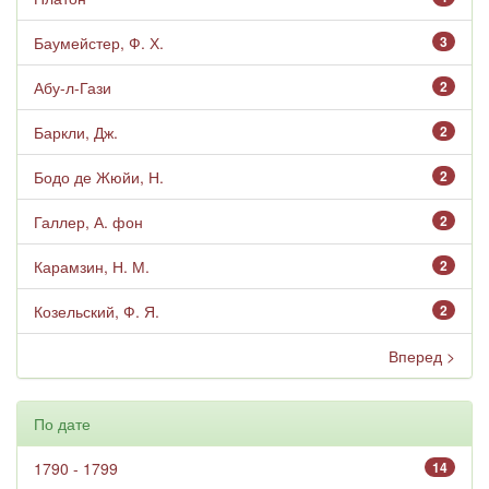
Баумейстер, Ф. Х.
3
Абу-л-Гази
2
Баркли, Дж.
2
Бодо де Жюйи, Н.
2
Галлер, А. фон
2
Карамзин, Н. М.
2
Козельский, Ф. Я.
2
Вперед >
По дате
1790 - 1799
14