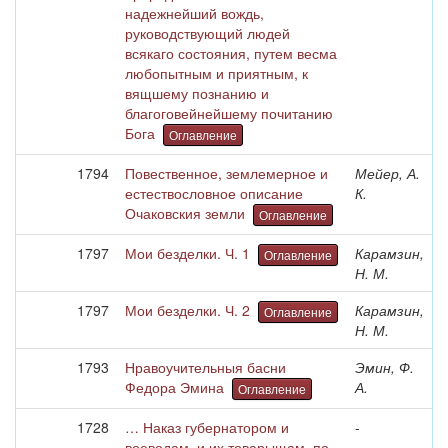
надежнейший вождь,
руководствующий людей
всякаго состояния, путем весма
любопытным и приятным, к
вящшему познанию и
благоговейнейшему почитанию
Бога
Оглавление
1794
Повественное, землемерное и
Мейер, А.
естествословное описание
К.
Очаковския земли
Оглавление
1797
Мои безделки. Ч. 1
Карамзин,
Оглавление
Н. М.
1797
Мои безделки. Ч. 2
Карамзин,
Оглавление
Н. М.
1793
Нравоучительныя басни
Эмин, Ф.
Федора Эмина
А.
Оглавление
1728
… Наказ губернатором и
-
воеводам, и их товарыщам, по