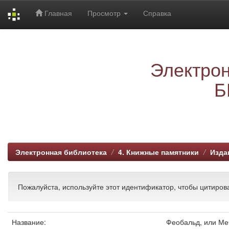
Главная
Просмотр
Справка
Skip
navigation
Электрон
Б
Электронная библиотека
4. Книжные памятники
Изда
Пожалуйста, используйте этот идентификатор, чтобы цитирова
Название:
Феобальд, или Меч