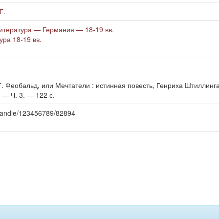
Г.
итература — Германия — 18-19 вв.
ра 18-19 вв.
. Феобальд, или Мечтатели : истинная повесть, Генриха Штиллинга.
 — Ч. 3. — 122 с.
u/handle/123456789/82894