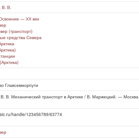
 В. В.
Освоение — ХХ век
вер
вер (транспорт)
ые средства Севера
Арктика
Арктика)
станции
(Арктика)
во Главсевморпути
. В. Механический транспорт в Арктике / В. Маржецкий. — Москва ;
.uraic.ru/handle/123456789/63774
вер