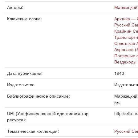
Авторы:
Маржецкий,
Ключевые слова:
Арктика — 
Русский Се
Крайний Се
Транспортн
Советская 
Аэросани (
Полярные 
Вездеходы 
Дата публикации:
1940
Издательство:
Издательст
Библиографическое описание:
Маржецкий В
ил.
URI (Унифицированный идентификатор
http://elib
ресурса):
Тематическая коллекция:
Русский Се