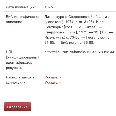
Дата публикации:
1975
Библиографическое
Литература о Свердловской области :
описание:
[указатель]. 1974, вып. 3 (95). Июль-
Сентябрь / [сост. Л. И. Зыкова]. —
Свердловск : [б. и.], 1975. — 92, [1] с. —
Имен. указ.: с. 73-80. — Геогр. указ.: с.
81-85. — Библиогр.: с. 86-89.
URI
http://elib.uraic.ru/handle/123456789/6144
(Унифицированный
идентификатор
ресурса):
Располагается в
Указатели
коллекциях:
Указатели
Оглавление