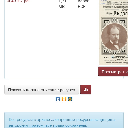
0049167.pdf
1,71
Adobe
MB
PDF
Просмотреть/
Показать полное описание ресурса
Все ресурсы в архиве электронных ресурсов защищены
авторским правом, все права сохранены.