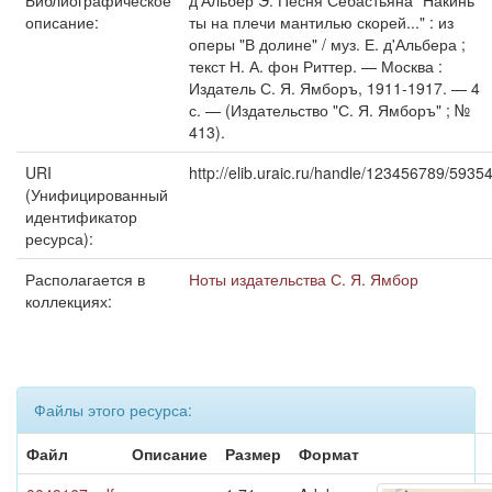
Библиографическое
д'Альбер Э. Песня Себастьяна "Накинь
описание:
ты на плечи мантилью скорей..." : из
оперы "В долине" / муз. Е. д'Альбера ;
текст Н. А. фон Риттер. — Москва :
Издатель С. Я. Ямборъ, 1911-1917. — 4
с. — (Издательство "С. Я. Ямборъ" ; №
413).
URI
http://elib.uraic.ru/handle/123456789/5935
(Унифицированный
идентификатор
ресурса):
Располагается в
Ноты издательства С. Я. Ямбор
коллекциях:
Файлы этого ресурса:
Файл
Описание
Размер
Формат