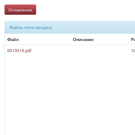
Оглавление
Файлы этого ресурса:
Файл
Описание
Р
0013018.pdf
1