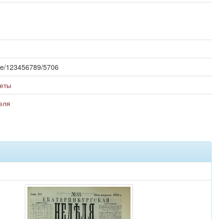
ndle/123456789/5706
еты
еля