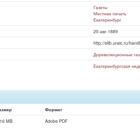
Газеты
Местная печать
Екатеринбург
20-авг-1889
http://elib.uraic.ru/ha
Дореволюционные газ
Екатеринбургская нед
азмер
Формат
,16 MB
Adobe PDF