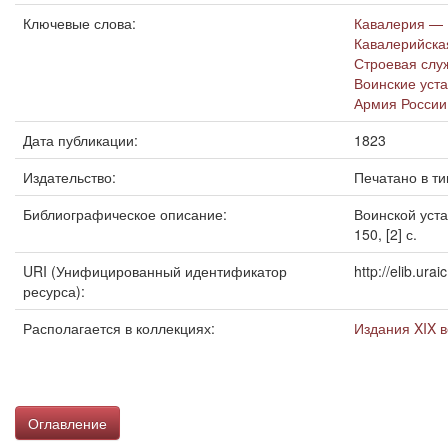
Ключевые слова:
Кавалерия — Р
Кавалерийска
Строевая слу
Воинские уст
Армия России 
Дата публикации:
1823
Издательство:
Печатано в т
Библиографическое описание:
Воинской уста
150, [2] с.
URI (Унифицированный идентификатор
http://elib.ur
ресурса):
Располагается в коллекциях:
Издания XIX в
Оглавление