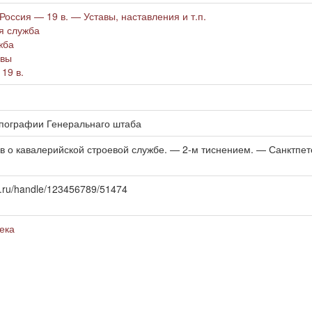
оссия — 19 в. — Уставы, наставления и т.п.
я служба
жба
авы
19 в.
ипографии Генеральнаго штаба
в о кавалерийской строевой службе. — 2-м тиснением. — Санктпет
aic.ru/handle/123456789/51474
ека