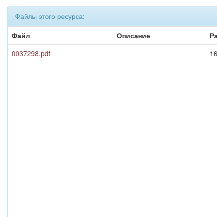
Файлы этого ресурса:
Файл
Описание
Р
0037298.pdf
1