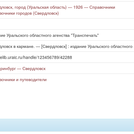
дловск, город (Уральская область) — 1926 — Справочники
вочники городов (Свердловск)
ие Уральского областного агенства "Транспечать"
ловск в кармане. — [Свердловск] : издание Уральского областного аге
//elib.uraic.ru/handle/123456789/42288
еринбург — Свердловск
вочники и путеводители