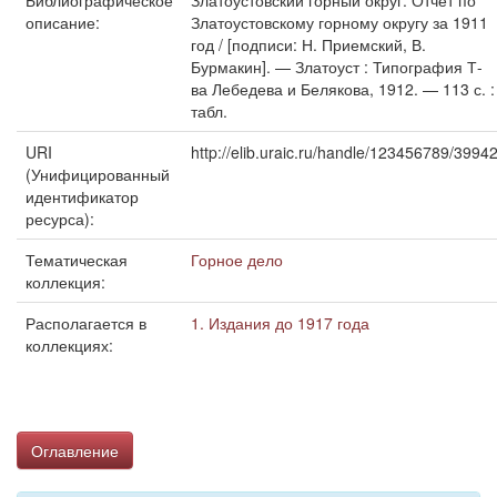
Библиографическое
Златоустовский горный округ. Отчет по
описание:
Златоустовскому горному округу за 1911
год / [подписи: Н. Приемский, В.
Бурмакин]. — Златоуст : Типография Т-
ва Лебедева и Белякова, 1912. — 113 с. :
табл.
URI
http://elib.uraic.ru/handle/123456789/3994
(Унифицированный
идентификатор
ресурса):
Тематическая
Горное дело
коллекция:
Располагается в
1. Издания до 1917 года
коллекциях:
Оглавление