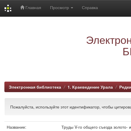
Главная
Просмотр
Справка
Skip
navigation
Электрон
Б
Электронная библиотека
1. Краеведение Урала
Редки
Пожалуйста, используйте этот идентификатор, чтобы цитирова
Название:
Труды V-го общего съезда золото- 