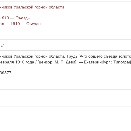
ников Уральской горной области
 1910 — Съезды
ал — 1910 — Съезды
ь"
ников Уральской горной области. Труды V-го общего съезда золот
евраля 1910 года / [цензор: М. П. Деви]. — Екатеринбург : Типограф
9/39877