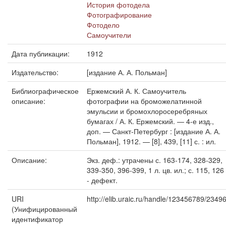
История фотодела
Фотографирование
Фотодело
Самоучители
Дата публикации:
1912
Издательство:
[издание А. А. Польман]
Библиографическое
Ержемский А. К. Самоучитель
описание:
фотографии на броможелатинной
эмульсии и бромохлоросеребряных
бумагах / А. К. Ержемский. — 4-е изд.,
доп. — Санкт-Петербург : [издание А. А.
Польман], 1912. — [8], 439, [11] с. : ил.
Описание:
Экз. деф.: утрачены с. 163-174, 328-329,
339-350, 396-399, 1 л. цв. ил.; с. 115, 126
- дефект.
URI
http://elib.uraic.ru/handle/123456789/2349
(Унифицированный
идентификатор