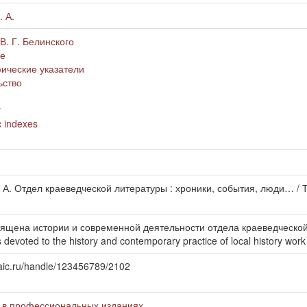
. А.
В. Г. Белинского
ие
ические указатели
ьство
y
c indexes
 А. Отдел краеведческой литературы : хроники, события, люди… / 
вящена истории и современной деятельности отдела краеведческо
is devoted to the history and contemporary practice of local history wo
uraic.ru/handle/123456789/2102
 в профессиональных изданиях