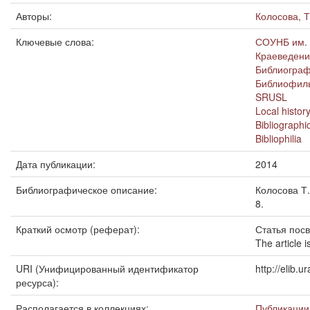
Авторы:
Колосова, Т
Ключевые слова:
СОУНБ им. 
Краеведен
Библиограф
Библиофил
SRUSL
Local histor
Bibliographi
Bibliophilia
Дата публикации:
2014
Библиографическое описание:
Колосова Т.
8.
Краткий осмотр (реферат):
Статья пос
The article 
URI (Унифицированный идентификатор
http://elib.
ресурса):
Располагается в коллекциях:
Публикации