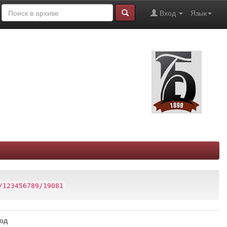
Вход
Язык
/123456789/19081
год