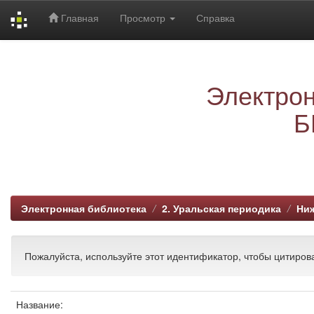
Главная
Просмотр
Справка
Skip
navigation
Электрон
Б
Электронная библиотека
2. Уральская периодика
Ниж
Пожалуйста, используйте этот идентификатор, чтобы цитирова
Название: