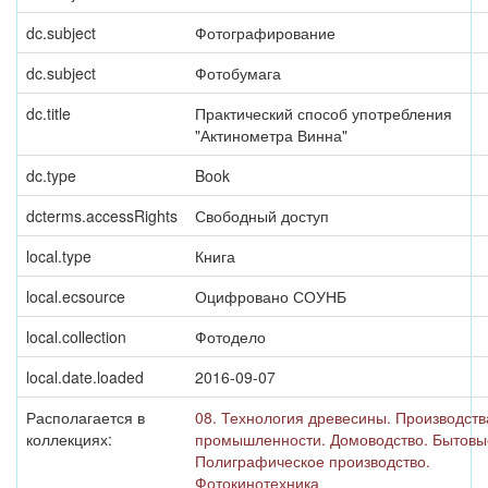
dc.subject
Фотографирование
dc.subject
Фотобумага
dc.title
Практический способ употребления
"Актинометра Винна"
dc.type
Book
dcterms.accessRights
Свободный доступ
local.type
Книга
local.ecsource
Оцифровано СОУНБ
local.collection
Фотодело
local.date.loaded
2016-09-07
Располагается в
08. Технология древесины. Производств
коллекциях:
промышленности. Домоводство. Бытовые
Полиграфическое производство.
Фотокинотехника