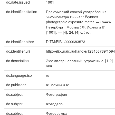
dc.date.issued
1901
dc.identifier.citation
Практический способ употребления
"Актинометра Винна" : Wynnes
photographic exposure meter. — Санкт-
Петербург ; Москва : Ф. Иохим и К°,
[1901]. — [4], 24, [4] с. : ил.
dc.identifier.other
DITM\BIBL\0000683573
dc.identifier.uri
http://elib.uraic.ru/handle/123456789/159
dc.description
Экземпляр неполный: утрачены с. [1-2]
обл.
dc.language.iso
ru
dc.publisher
Ф. Иохим и К°
dc.subject
Фотография
dc.subject
Фотодело
dc.subject
Фотосъемка