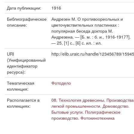
Дата публикации:
1916
Библиографическое
Андрезен М. О противоореольных и
описание:
цветочувствительных пластинках :
популярная беседа доктора М.
Андрезена. — [Б. м. : б. и., 1916-1917?].
— 25, [1] с., [6] с. ил. : ил.
URI
http://elib.uraic.ru/handle/123456789/1594
(Унифицированный
идентификатор
ресурса):
Тематическая
Фотодело
коллекция:
Располагается в
08. Технология древесины. Производства
коллекциях:
легкой промышленности. Домоводство.
Бытовые услуги. Полиграфическое
производство. Фотокинотехника