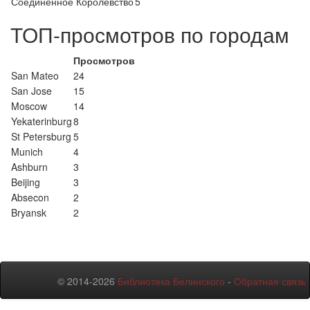
Соединенное Королевство
5
ТОП-просмотров по городам
Просмотров
San Mateo
24
San Jose
15
Moscow
14
Yekaterinburg
8
St Petersburg
5
Munich
4
Ashburn
3
Beijing
3
Absecon
2
Bryansk
2
© 2014-2026
Библиотека Белинского
-
Обратная связь