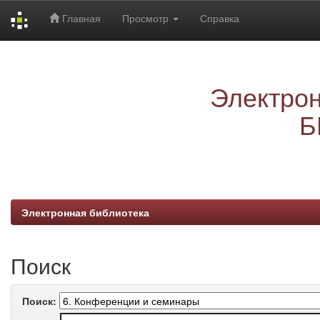
Главная
Просмотр
Справка
Skip
navigation
Электрон
Б
Электронная библиотека
Поиск
Поиск: