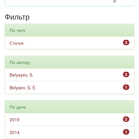
S.
Фильтр
По типу
Статья
3
По автору
Belyayev, S.
2
Belyaev, S. E.
1
По дате
2019
2
2014
1