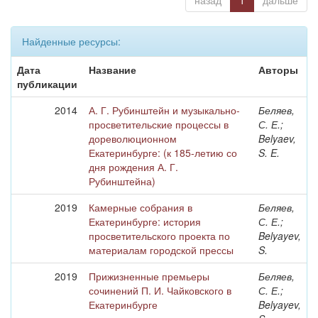
назад
1
дальше
Найденные ресурсы:
Дата
Название
Авторы
публикации
2014
А. Г. Рубинштейн и музыкально-
Беляев,
просветительские процессы в
С. Е.;
дореволюционном
Belyaev,
Екатеринбурге: (к 185-летию со
S. E.
дня рождения А. Г.
Рубинштейна)
2019
Камерные собрания в
Беляев,
Екатеринбурге: история
С. Е.;
просветительского проекта по
Belyayev,
материалам городской прессы
S.
2019
Прижизненные премьеры
Беляев,
сочинений П. И. Чайковского в
С. Е.;
Екатеринбурге
Belyayev,