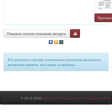
Просмот
Показать полное описание ресурса
Все ресурсы в архиве электронных ресурсов защищены
авторским правом, все права сохранены.
© 2014-2026
Библиотека Белинского
-
Обратная связь