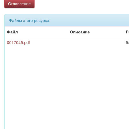
Оглавление
Файлы этого ресурса:
Файл
Описание
Р
0017045.pdf
5