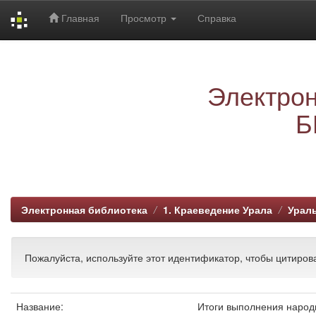
Главная
Просмотр
Справка
Skip
navigation
Электрон
Б
Электронная библиотека
1. Краеведение Урала
Ураль
Пожалуйста, используйте этот идентификатор, чтобы цитирова
Название:
Итоги выполнения народн