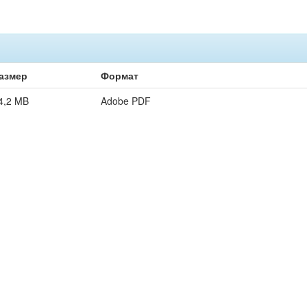
азмер
Формат
4,2 MB
Adobe PDF