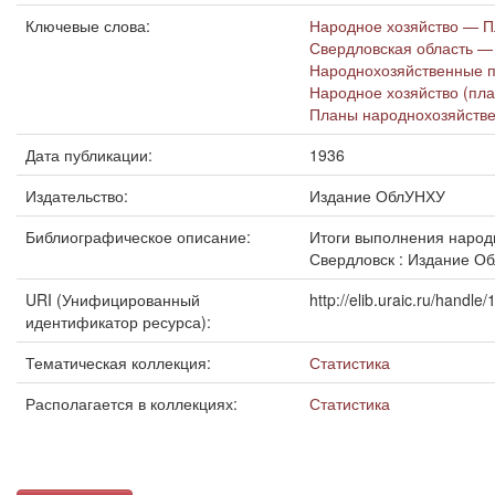
Ключевые слова:
Народное хозяйство — П
Свердловская область —
Народнохозяйственные п
Народное хозяйство (пла
Планы народнохозяйстве
Дата публикации:
1936
Издательство:
Издание ОблУНХУ
Библиографическое описание:
Итоги выполнения народно
Свердловск : Издание Обл
URI (Унифицированный
http://elib.uraic.ru/handl
идентификатор ресурса):
Тематическая коллекция:
Статистика
Располагается в коллекциях:
Статистика