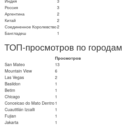
Индия
3
Россия
3
Аргентина
2
Китай
2
Соединенное Королевство
2
Бангладеш
1
ТОП-просмотров по городам
Просмотров
San Mateo
13
Mountain View
6
Las Vegas
2
Basildon
1
Betim
1
Chicago
1
Conceicao do Mato Dentro
1
Cuautitlán Izcalli
1
Fujian
1
Jakarta
1