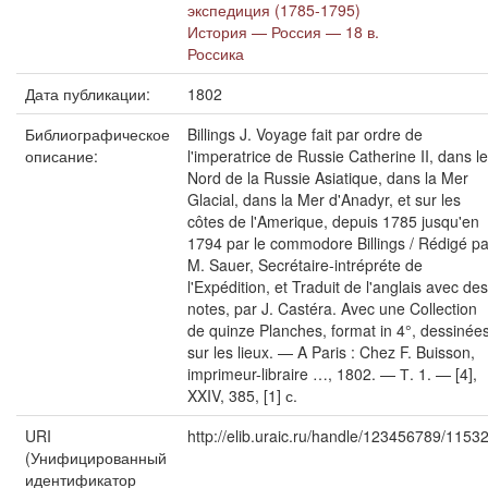
экспедиция (1785-1795)
История — Россия — 18 в.
Россика
Дата публикации:
1802
Библиографическое
Billings J. Voyage fait par ordre de
описание:
l'imperatrice de Russie Catherine II, dans le
Nord de la Russie Asiatique, dans la Mer
Glacial, dans la Mer d'Anadyr, et sur les
côtes de l'Amerique, depuis 1785 jusqu'en
1794 par le commodore Billings / Rédigé pa
M. Sauer, Secrétaire-intrépréte de
l'Expédition, et Traduit de l'anglais avec des
notes, par J. Castéra. Avec une Collection
de quinze Planches, format in 4°, dessinée
sur les lieux. — A Paris : Chez F. Buisson,
imprimeur-libraire …, 1802. — Т. 1. — [4],
XXIV, 385, [1] с.
URI
http://elib.uraic.ru/handle/123456789/1153
(Унифицированный
идентификатор