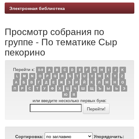
Электронная библиотека
Просмотр собрания по
группе - По тематике Сыр
пекорино
Перейти к:
0-9
A
B
C
D
E
F
G
H
I
J
K
L
M
N
O
P
Q
R
S
T
U
V
W
X
Y
Z
А
Б
В
Г
Д
Е
Ж
З
И
Й
К
Л
М
Н
О
П
Р
С
Т
У
Ф
Х
Ц
Ч
Ш
Щ
Ъ
Ы
Ь
Э
Ю
Я
или введите несколько первых букв:
Сортировка:
Упорядочить: