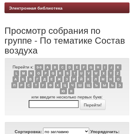
Электронная библиотека
Просмотр собрания по
группе - По тематике Состав
воздуха
Перейти к:
0-9
A
B
C
D
E
F
G
H
I
J
K
L
M
N
O
P
Q
R
S
T
U
V
W
X
Y
Z
А
Б
В
Г
Д
Е
Ж
З
И
Й
К
Л
М
Н
О
П
Р
С
Т
У
Ф
Х
Ц
Ч
Ш
Щ
Ъ
Ы
Ь
Э
Ю
Я
или введите несколько первых букв:
Сортировка:
Упорядочить: