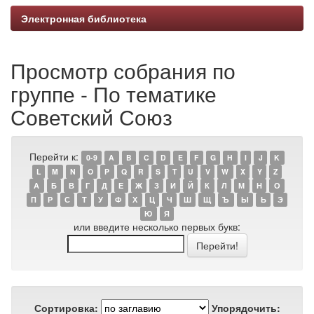
Электронная библиотека
Просмотр собрания по
группе - По тематике
Советский Союз
Перейти к:
0-9
A
B
C
D
E
F
G
H
I
J
K
L
M
N
O
P
Q
R
S
T
U
V
W
X
Y
Z
А
Б
В
Г
Д
Е
Ж
З
И
Й
К
Л
М
Н
О
П
Р
С
Т
У
Ф
Х
Ц
Ч
Ш
Щ
Ъ
Ы
Ь
Э
Ю
Я
или введите несколько первых букв:
Сортировка:
Упорядочить: