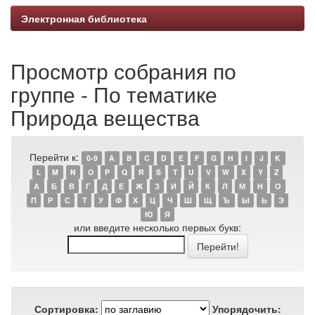
Электронная библиотека
Просмотр собрания по
группе - По тематике
Природа вещества
Перейти к:
0-9
A
B
C
D
E
F
G
H
I
J
K
L
M
N
O
P
Q
R
S
T
U
V
W
X
Y
Z
А
Б
В
Г
Д
Е
Ж
З
И
Й
К
Л
М
Н
О
П
Р
С
Т
У
Ф
Х
Ц
Ч
Ш
Щ
Ъ
Ы
Ь
Э
Ю
Я
или введите несколько первых букв:
Сортировка:
Упорядочить: