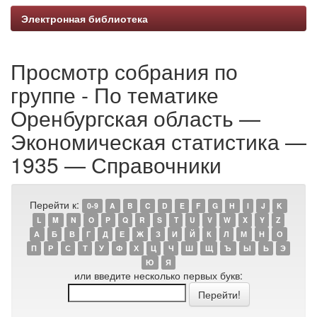
Электронная библиотека
Просмотр собрания по
группе - По тематике
Оренбургская область —
Экономическая статистика —
1935 — Справочники
Перейти к:
0-9
A
B
C
D
E
F
G
H
I
J
K
L
M
N
O
P
Q
R
S
T
U
V
W
X
Y
Z
А
Б
В
Г
Д
Е
Ж
З
И
Й
К
Л
М
Н
О
П
Р
С
Т
У
Ф
Х
Ц
Ч
Ш
Щ
Ъ
Ы
Ь
Э
Ю
Я
или введите несколько первых букв: