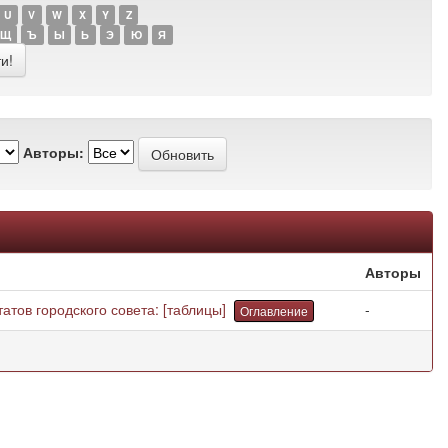
U
V
W
X
Y
Z
Щ
Ъ
Ы
Ь
Э
Ю
Я
Авторы:
Авторы
атов городского совета: [таблицы]
-
Оглавление