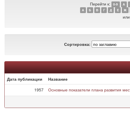
Перейти к:
0-9
A
А
Б
В
Г
Д
Е
Ж
или
Сортировка:
Дата публикации
Название
1957
Основные показатели плана развития местн