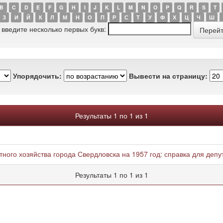
B
C
D
E
F
G
H
I
J
K
L
M
N
O
P
Q
R
S
T
З
И
Й
К
Л
М
Н
О
П
Р
С
Т
У
Ф
Х
Ц
Ч
Ш
 введите несколько первых букв:
Упорядочить:
Вывести на страницу:
Результаты 1 по 1 из 1
ого хозяйства города Свердловска на 1957 год: справка для депут
Результаты 1 по 1 из 1