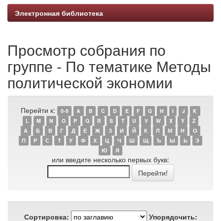
Электронная библиотека
Просмотр собрания по
группе - По тематике Методы
политической экономии
Перейти к:
0-9
A
B
C
D
E
F
G
H
I
J
K
L
M
N
O
P
Q
R
S
T
U
V
W
X
Y
Z
А
Б
В
Г
Д
Е
Ж
З
И
Й
К
Л
М
Н
О
П
Р
С
Т
У
Ф
Х
Ц
Ч
Ш
Щ
Ъ
Ы
Ь
Э
Ю
Я
или введите несколько первых букв:
Сортировка:
Упорядочить: