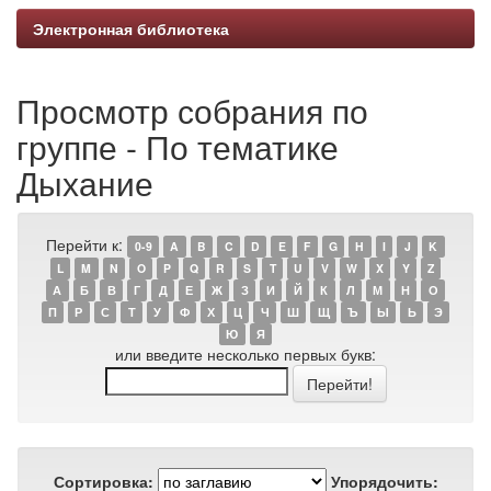
Электронная библиотека
Просмотр собрания по
группе - По тематике
Дыхание
Перейти к:
0-9
A
B
C
D
E
F
G
H
I
J
K
L
M
N
O
P
Q
R
S
T
U
V
W
X
Y
Z
А
Б
В
Г
Д
Е
Ж
З
И
Й
К
Л
М
Н
О
П
Р
С
Т
У
Ф
Х
Ц
Ч
Ш
Щ
Ъ
Ы
Ь
Э
Ю
Я
или введите несколько первых букв:
Сортировка:
Упорядочить: