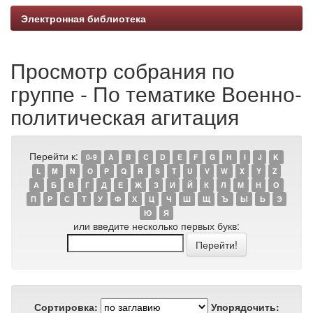
Электронная библиотека
Просмотр собрания по
группе - По тематике Военно-
политическая агитация
Перейти к:
0-9
A
B
C
D
E
F
G
H
I
J
K
L
M
N
O
P
Q
R
S
T
U
V
W
X
Y
Z
А
Б
В
Г
Д
Е
Ж
З
И
Й
К
Л
М
Н
О
П
Р
С
Т
У
Ф
Х
Ц
Ч
Ш
Щ
Ъ
Ы
Ь
Э
Ю
Я
или введите несколько первых букв:
Сортировка:
Упорядочить: