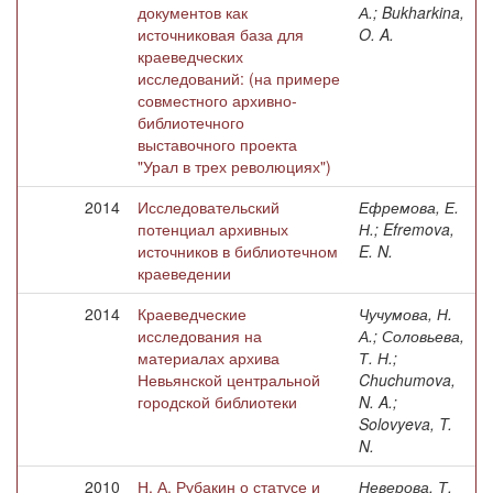
документов как
А.; Bukharkina,
источниковая база для
O. A.
краеведческих
исследований: (на примере
совместного архивно-
библиотечного
выставочного проекта
"Урал в трех революциях")
2014
Исследовательский
Ефремова, Е.
потенциал архивных
Н.; Efremova,
источников в библиотечном
E. N.
краеведении
2014
Краеведческие
Чучумова, Н.
исследования на
А.; Соловьева,
материалах архива
Т. Н.;
Невьянской центральной
Chuchumova,
городской библиотеки
N. A.;
Solovyeva, T.
N.
2010
Н. А. Рубакин о статусе и
Неверова, Т.