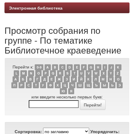
Электронная библиотека
Просмотр собрания по
группе - По тематике
Библиотечное краеведение
Перейти к:
0-9
A
B
C
D
E
F
G
H
I
J
K
L
M
N
O
P
Q
R
S
T
U
V
W
X
Y
Z
А
Б
В
Г
Д
Е
Ж
З
И
Й
К
Л
М
Н
О
П
Р
С
Т
У
Ф
Х
Ц
Ч
Ш
Щ
Ъ
Ы
Ь
Э
Ю
Я
или введите несколько первых букв:
Сортировка:
Упорядочить: