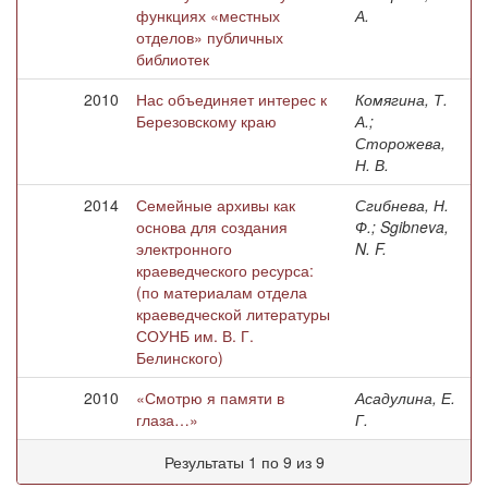
функциях «местных
А.
отделов» публичных
библиотек
2010
Нас объединяет интерес к
Комягина, Т.
Березовскому краю
А.;
Сторожева,
Н. В.
2014
Семейные архивы как
Сгибнева, Н.
основа для создания
Ф.; Sgibneva,
электронного
N. F.
краеведческого ресурса:
(по материалам отдела
краеведческой литературы
СОУНБ им. В. Г.
Белинского)
2010
«Смотрю я памяти в
Асадулина, Е.
глаза…»
Г.
Результаты 1 по 9 из 9