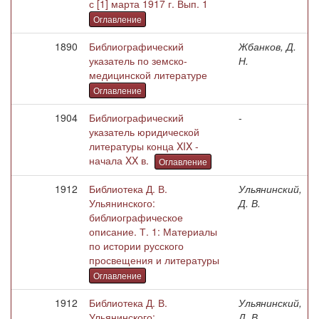
с [1] марта 1917 г. Вып. 1
Оглавление
1890
Библиографический
Жбанков, Д.
указатель по земско-
Н.
медицинской литературе
Оглавление
1904
Библиографический
-
указатель юридической
литературы конца XIX -
начала XX в.
Оглавление
1912
Библиотека Д. В.
Ульянинский,
Ульянинского:
Д. В.
библиографическое
описание. Т. 1: Материалы
по истории русского
просвещения и литературы
Оглавление
1912
Библиотека Д. В.
Ульянинский,
Ульянинского:
Д. В.