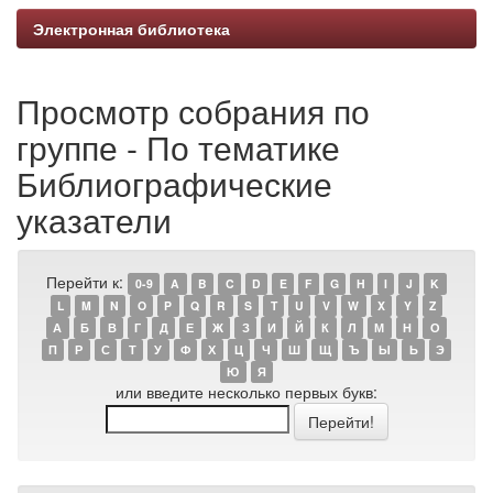
Электронная библиотека
Просмотр собрания по
группе - По тематике
Библиографические
указатели
Перейти к:
0-9
A
B
C
D
E
F
G
H
I
J
K
L
M
N
O
P
Q
R
S
T
U
V
W
X
Y
Z
А
Б
В
Г
Д
Е
Ж
З
И
Й
К
Л
М
Н
О
П
Р
С
Т
У
Ф
Х
Ц
Ч
Ш
Щ
Ъ
Ы
Ь
Э
Ю
Я
или введите несколько первых букв: