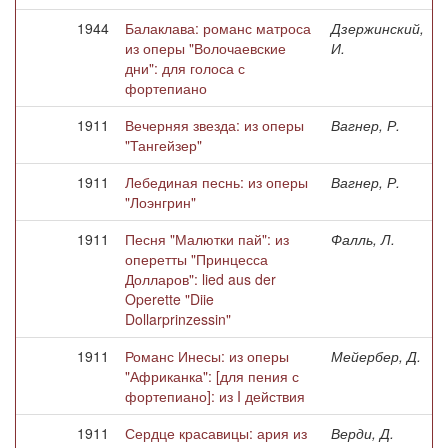
1944
Балаклава: романс матроса
Дзержинский,
из оперы "Волочаевские
И.
дни": для голоса с
фортепиано
1911
Вечерняя звезда: из оперы
Вагнер, Р.
"Тангейзер"
1911
Лебединая песнь: из оперы
Вагнер, Р.
"Лоэнгрин"
1911
Песня "Малютки пай": из
Фалль, Л.
оперетты "Принцесса
Долларов": lied aus der
Operette "Diie
Dollarprinzessin"
1911
Романс Инесы: из оперы
Мейербер, Д.
"Африканка": [для пения с
фортепиано]: из I действия
1911
Сердце красавицы: ария из
Верди, Д.