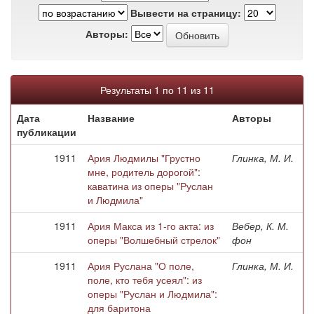
Вывести на страницу:
Авторы:
Результаты 1 по 11 из 11
Дата
Название
Авторы
публикации
1911
Ария Людмилы "Грустно
Глинка, М. И.
мне, родитель дорогой":
каватина из оперы "Руслан
и Людмила"
1911
Ария Макса из 1-го акта: из
Вебер, К. М.
оперы "Волшебный стрелок"
фон
1911
Ария Руслана "О поле,
Глинка, М. И.
поле, кто тебя усеял": из
оперы "Руслан и Людмила":
для баритона