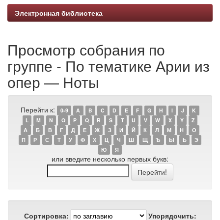
Электронная библиотека
Просмотр собрания по
группе - По тематике Арии из
опер — Ноты
Перейти к:
0-9
A
B
C
D
E
F
G
H
I
J
K
L
M
N
O
P
Q
R
S
T
U
V
W
X
Y
Z
А
Б
В
Г
Д
Е
Ж
З
И
Й
К
Л
М
Н
О
П
Р
С
Т
У
Ф
Х
Ц
Ч
Ш
Щ
Ъ
Ы
Ь
Э
Ю
Я
или введите несколько первых букв:
Сортировка:
Упорядочить: