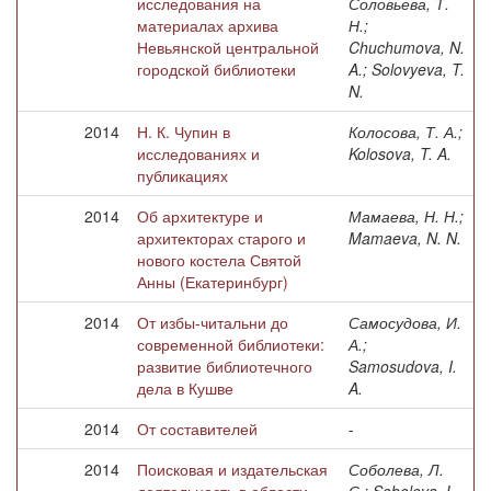
исследования на
Соловьева, Т.
материалах архива
Н.;
Невьянской центральной
Chuchumova, N.
городской библиотеки
A.; Solovyeva, T.
N.
2014
Н. К. Чупин в
Колосова, Т. А.;
исследованиях и
Kolosova, T. A.
публикациях
2014
Об архитектуре и
Мамаева, Н. Н.;
архитекторах старого и
Mamaeva, N. N.
нового костела Святой
Анны (Екатеринбург)
2014
От избы-читальни до
Самосудова, И.
современной библиотеки:
А.;
развитие библиотечного
Samosudova, I.
дела в Кушве
A.
2014
От составителей
-
2014
Поисковая и издательская
Соболева, Л.