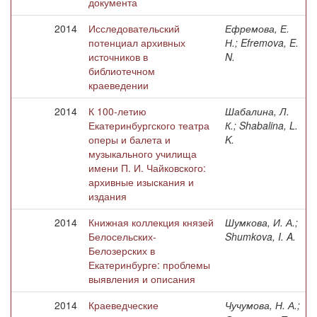
документа
2014
Исследовательский
Ефремова, Е.
потенциал архивных
Н.; Efremova, E.
источников в
N.
библиотечном
краеведении
2014
К 100-летию
Шабалина, Л.
Екатеринбургского театра
К.; Shabalina, L.
оперы и балета и
K.
музыкального училища
имени П. И. Чайковского:
архивные изыскания и
издания
2014
Книжная коллекция князей
Шумкова, И. А.;
Белосельских-
Shumkova, I. A.
Белозерских в
Екатеринбурге: проблемы
выявления и описания
2014
Краеведческие
Чучумова, Н. А.;