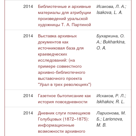
2014
Библиотечные и архивные
Исакова, Л. А.;
материалы для атрибуции
Isakova, L. A.
произведений уральской
художницы Т. А. Партиной
2014
Выставка архивных
Бухаркина, О.
документов как
А.; Bukharkina,
источниковая база для
O. A.
краеведческих
исследований: (на
примере совместного
архивно-библиотечного
выставочного проекта
"Урал в трех революциях")
2014
Газетное бытописание как
Исхаков, Р. Л.;
история повседневности
Iskhakov, R. L.
2014
Дневник слуги помещиков
Ларионова, М.
Голубцовых (1872–1875):
Б.; Larionova,
информационные
M. B.
возможности архивного