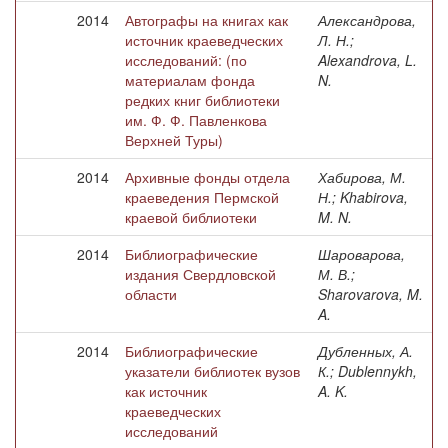
2014
Автографы на книгах как
Александрова,
источник краеведческих
Л. Н.;
исследований: (по
Alexandrova, L.
материалам фонда
N.
редких книг библиотеки
им. Ф. Ф. Павленкова
Верхней Туры)
2014
Архивные фонды отдела
Хабирова, М.
краеведения Пермской
Н.; Khabirova,
краевой библиотеки
M. N.
2014
Библиографические
Шароварова,
издания Свердловской
М. В.;
области
Sharovarova, M.
A.
2014
Библиографические
Дубленных, А.
указатели библиотек вузов
К.; Dublennykh,
как источник
A. K.
краеведческих
исследований