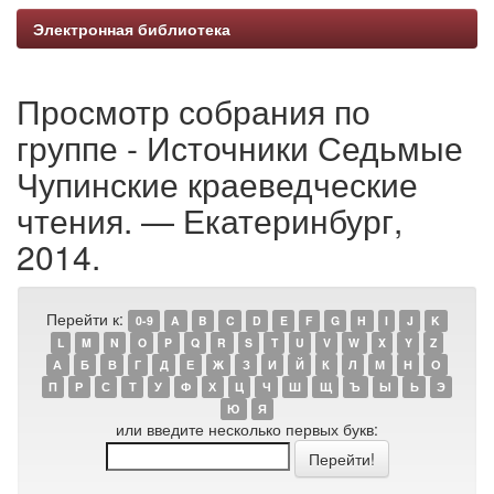
Электронная библиотека
Просмотр собрания по
группе - Источники Седьмые
Чупинские краеведческие
чтения. — Екатеринбург,
2014.
Перейти к:
0-9
A
B
C
D
E
F
G
H
I
J
K
L
M
N
O
P
Q
R
S
T
U
V
W
X
Y
Z
А
Б
В
Г
Д
Е
Ж
З
И
Й
К
Л
М
Н
О
П
Р
С
Т
У
Ф
Х
Ц
Ч
Ш
Щ
Ъ
Ы
Ь
Э
Ю
Я
или введите несколько первых букв: