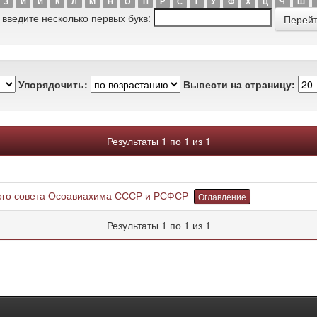
З
И
Й
К
Л
М
Н
О
П
Р
С
Т
У
Ф
Х
Ц
Ч
Ш
 введите несколько первых букв:
Упорядочить:
Вывести на страницу:
Результаты 1 по 1 из 1
ого совета Осоавиахима СССР и РСФСР
Оглавление
Результаты 1 по 1 из 1