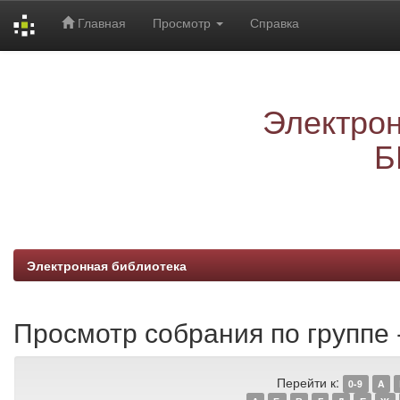
Главная
Просмотр
Справка
Skip
navigation
Электрон
Б
Электронная библиотека
Просмотр собрания по группе
Перейти к:
0-9
A