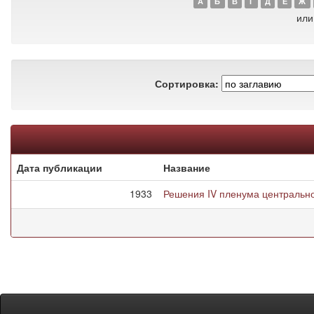
А
Б
В
Г
Д
Е
Ж
или
Сортировка:
Дата публикации
Название
1933
Решения IV пленума центральн