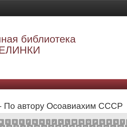
ная библиотека
ЕЛИНКИ
 - По автору Осоавиахим СССР
B
C
D
E
F
G
H
I
J
K
L
M
N
O
P
Q
R
S
T