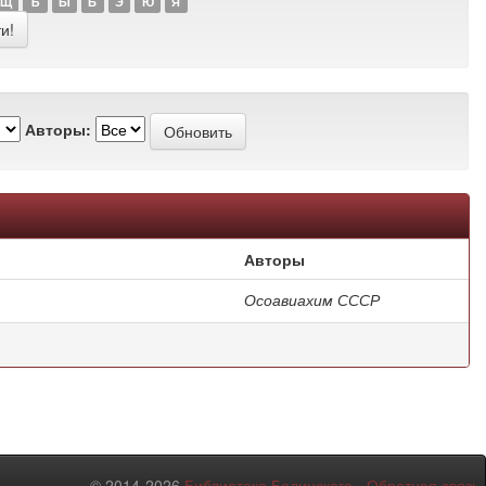
Щ
Ъ
Ы
Ь
Э
Ю
Я
Авторы:
Авторы
Осоавиахим СССР
© 2014-2026
Библиотека Белинского
-
Обратная связь