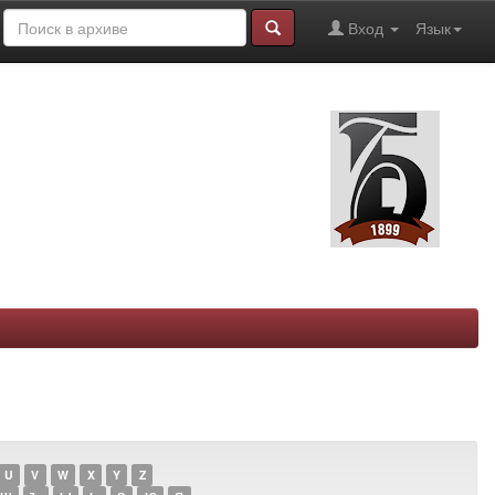
Вход
Язык
U
V
W
X
Y
Z