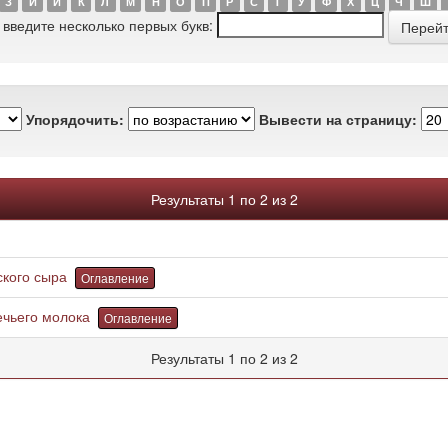
З
И
Й
К
Л
М
Н
О
П
Р
С
Т
У
Ф
Х
Ц
Ч
Ш
 введите несколько первых букв:
Упорядочить:
Вывести на страницу:
Результаты 1 по 2 из 2
ского сыра
Оглавление
ечьего молока
Оглавление
Результаты 1 по 2 из 2