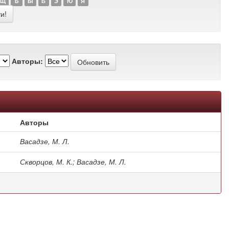
Щ
Ъ
Ы
Ь
Э
Ю
Я
Авторы:
Авторы
Васадзе, М. Л.
Скворцов, М. К.; Васадзе, М. Л.