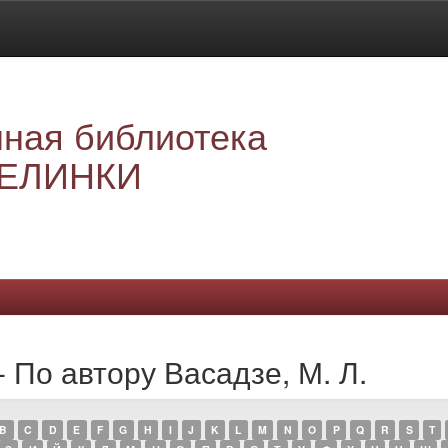
ная библиотека
ЕЛИНКИ
 По автору Васадзе, М. Л.
B
C
D
E
F
G
H
I
J
K
L
M
N
O
P
Q
R
S
T