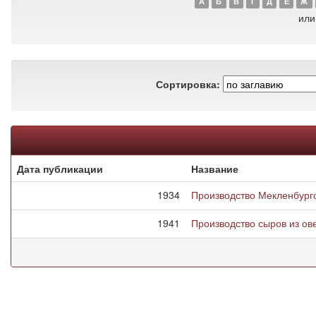
А
Б
В
Г
Д
Е
Ж
или
Сортировка:
Дата публикации
Название
1934
Производство Мекленбург
1941
Производство сыров из ов