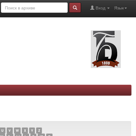
Вход
Язык
U
V
W
X
Y
Z