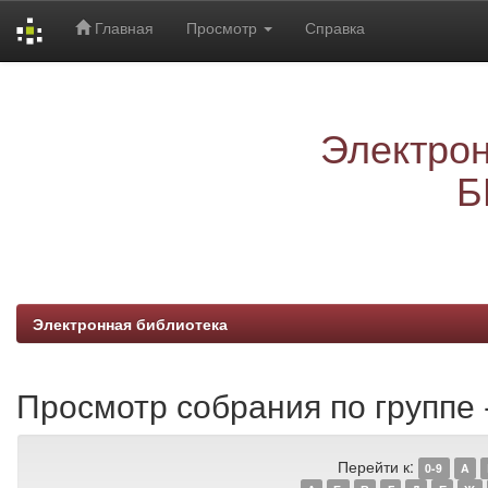
Главная
Просмотр
Справка
Skip
navigation
Электрон
Б
Электронная библиотека
Просмотр собрания по группе -
Перейти к:
0-9
A