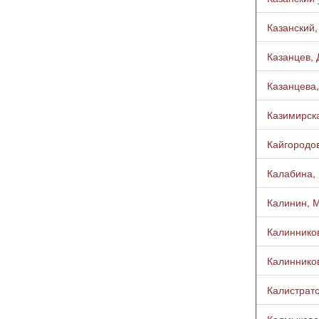
Казанский,
Казанцев, Д
Казанцева,
Казимирска
Кайгородов
Калабина, 
Калинин, М
Калинников
Калинников
Калистрато