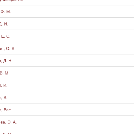
 Ф. М.
. И.
 Е. С.
я, О. В.
, Д. Н.
В. М.
. И.
, В.
, Вас.
ва, Э. А.