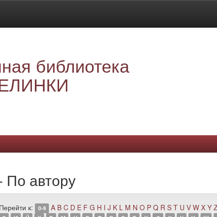
ная библиотека
ЕЛИНКИ
- По автору
Перейти к:
A
B
C
D
E
F
G
H
I
J
K
L
M
N
O
P
Q
R
S
T
U
V
W
X
Y
0-9