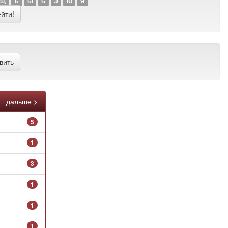
Щ
Ъ
Ы
Ь
Э
Ю
Я
дальше >
5
1
3
1
1
1