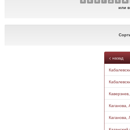
А
Б
В
Г
Д
Е
Ж
или в
Сорт
< назад
Кабалевски
Кабалевски
Каверзнев,
Каганова, А
Каганова, Л
Казанский 