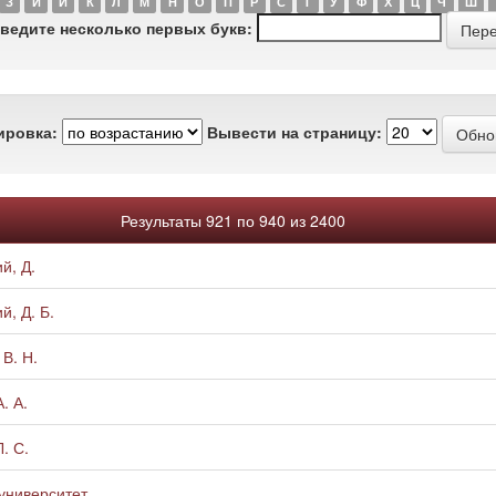
З
И
Й
К
Л
М
Н
О
П
Р
С
Т
У
Ф
Х
Ц
Ч
Ш
ведите несколько первых букв:
ировка:
Вывести на страницу:
Результаты 921 по 940 из 2400
й, Д.
й, Д. Б.
 В. Н.
. А.
. С.
университет