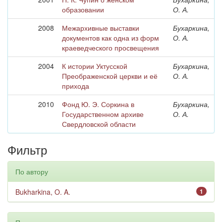
образовании
О. А.
2008
Межархивные выставки
Бухаркина,
документов как одна из форм
О. А.
краеведческого просвещения
2004
К истории Уктусской
Бухаркина,
Преображенской церкви и её
О. А.
прихода
2010
Фонд Ю. Э. Соркина в
Бухаркина,
Государственном архиве
О. А.
Свердловской области
Фильтр
По автору
Bukharkina, O. A.
1