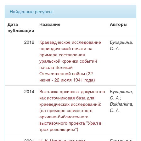
Найденные ресурсы:
Дата
Название
Авторы
публикации
2012
Краеведческое исследование
Бухаркина,
периодической печати на
О. А.
примере составления
уральской хроники событий
начала Великой
Отечественной войны (22
июня - 22 июля 1941 года)
2014
Выставка архивных документов
Бухаркина,
как источниковая база для
О. А.;
краеведческих исследований:
Bukharkina,
(на примере совместного
O. A.
архивно-библиотечного
выставочного проекта "Урал в
трех революциях")
2001
Н. К. Чупин о женском
Бухаркина,