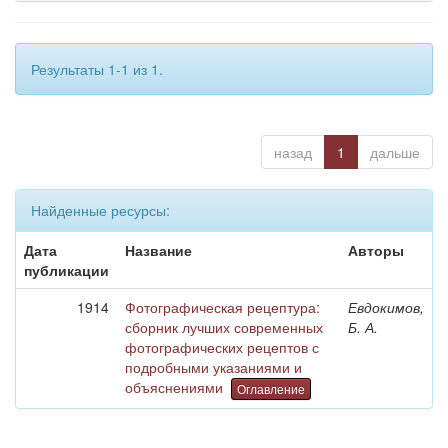
Результаты 1-1 из 1.
назад
1
дальше
Найденные ресурсы:
Дата
Название
Авторы
публикации
1914
Фотографическая рецептура:
Евдокимов,
сборник лучших современных
Б. А.
фотографических рецептов с
подробными указаниями и
объяснениями
Оглавление