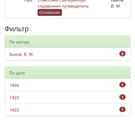
справочник-путеводитель
В. М.
Оглавление
Фильтр
По автору
Быков, В. М.
2
По дате
1924
1
1923
1
1922
1