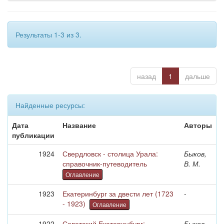
Результаты 1-3 из 3.
назад
1
дальше
Найденные ресурсы:
Дата
Название
Авторы
публикации
1924
Свердловск - столица Урала:
Быков,
справочник-путеводитель
В. М.
Оглавление
1923
Екатеринбург за двести лет (1723
-
- 1923)
Оглавление
1922
Советский Екатеринбург:
Быков,