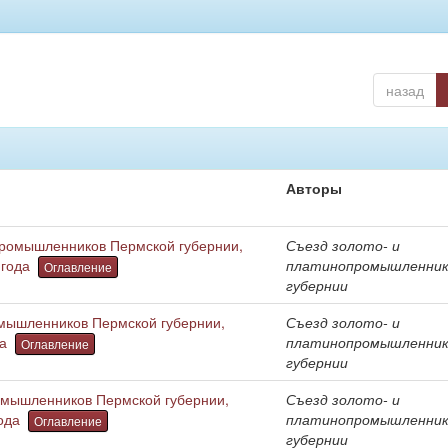
назад
Авторы
опромышленников Пермской губернии,
Съезд золото- и
 года
платинопромышленник
Оглавление
губернии
омышленников Пермской губернии,
Съезд золото- и
а
платинопромышленник
Оглавление
губернии
ромышленников Пермской губернии,
Съезд золото- и
ода
платинопромышленник
Оглавление
губернии