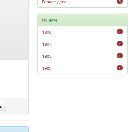
Горное дело
4
По дате
1908
1
1907
1
1905
1
1903
1