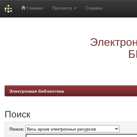
Главная
Просмотр
Справка
Skip
navigation
Электрон
Б
Электронная библиотека
Поиск
Поиск: