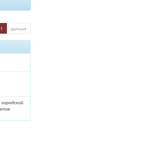
1
дальше
 городской
атов