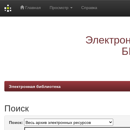
Главная
Просмотр
Справка
Skip
navigation
Электрон
Б
Электронная библиотека
Поиск
Поиск: