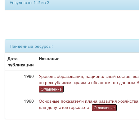
Результаты 1-2 из 2.
Найденные ресурсы:
Дата
Название
публикации
1960
Уровень образования, национальный состав, в
по республикам, краям и областям: по данным 
Оглавление
1960
Основные показатели плана развития хозяйства 
для депутатов горсовета
Оглавление