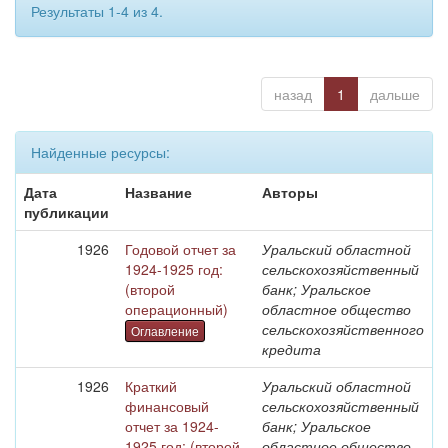
Результаты 1-4 из 4.
назад
1
дальше
Найденные ресурсы:
Дата
Название
Авторы
публикации
1926
Годовой отчет за
Уральский областной
1924-1925 год:
сельскохозяйственный
(второй
банк; Уральское
операционный)
областное общество
сельскохозяйственного
Оглавление
кредита
1926
Краткий
Уральский областной
финансовый
сельскохозяйственный
отчет за 1924-
банк; Уральское
1925 год: (второй
областное общество