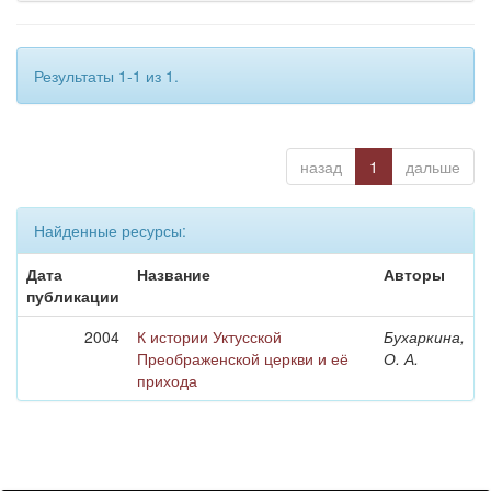
Результаты 1-1 из 1.
назад
1
дальше
Найденные ресурсы:
Дата
Название
Авторы
публикации
2004
К истории Уктусской
Бухаркина,
Преображенской церкви и её
О. А.
прихода